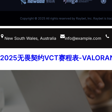
跳
New South Wales, Australia
info@example.com
至
内
容
2025无畏契约VCT赛程表-VALO