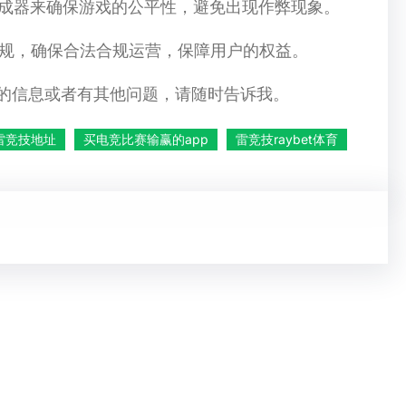
生成器来确保游戏的公平性，避免出现作弊现象。
法规，确保合法合规运营，保障用户的权益。
的信息或者有其他问题，请随时告诉我。
et雷竞技地址
买电竞比赛输赢的app
雷竞技raybet体育