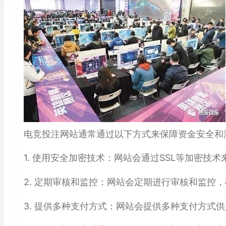
电竞投注网站通常通过以下方式来保障资金安全和
1. 使用安全加密技术：网站会通过SSL等加密技
2. 定期审核和监控：网站会定期进行审核和监控
3. 提供多种支付方式：网站会提供多种支付方式