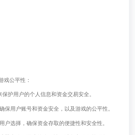
游戏公平性：
术来保护用户的个人信息和资金交易安全。
，确保用户账号和资金安全，以及游戏的公平性。
供用户选择，确保资金存取的便捷性和安全性。