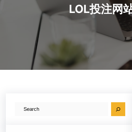
LOL投注网
搜
索