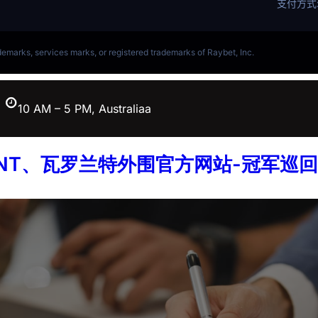
10 AM – 5 PM, Australiaa
RANT、瓦罗兰特外围官方网站-冠军巡