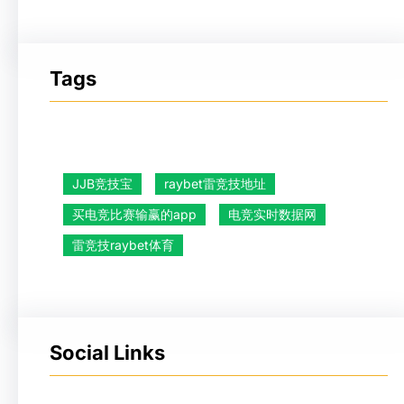
Tags
JJB竞技宝
raybet雷竞技地址
买电竞比赛输赢的app
电竞实时数据网
雷竞技raybet体育
Social Links