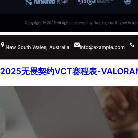
跳
New South Wales, Australia
info@example.com
至
内
容
2025无畏契约VCT赛程表-VALO