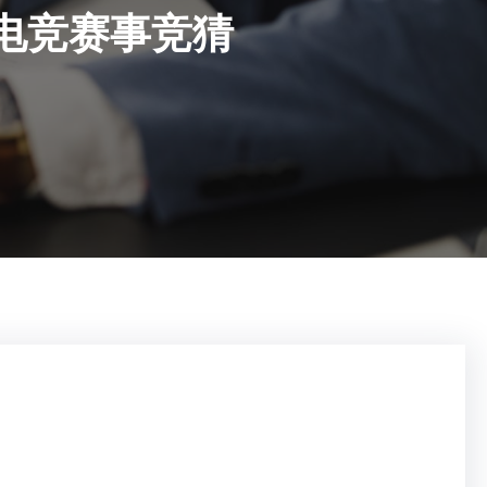
赛电竞赛事竞猜