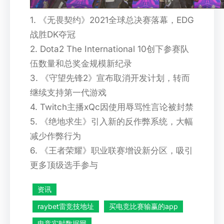
1. 《无畏契约》2021全球总决赛落幕，EDG
战胜DK夺冠
2. Dota2 The International 10创下参赛队
伍数量和总奖金规模新纪录
3. 《守望先锋2》宣布取消开发计划，转而
继续支持第一代游戏
4. Twitch主播xQc因使用辱骂性言论被封禁
5. 《绝地求生》引入新的反作弊系统，大幅
减少作弊行为
6. 《王者荣耀》职业联赛增设新分区，吸引
更多顶级选手参与
资讯
raybet雷竞技地址
买电竞比赛输赢的app
电竞实时数据网