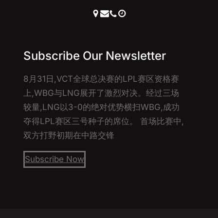
Subscribe Our Newsletter
8月31日,VCT全球总决赛的LPL赛区资格赛
上,WBG与LNG展开了激烈对决。经过三场
较量,LNG以3-0的绝对优势横扫WBG,成功
夺得LPL赛区三号种子的席位。 首场比赛中,
双方打野初期在中路交锋
Subscribe Now