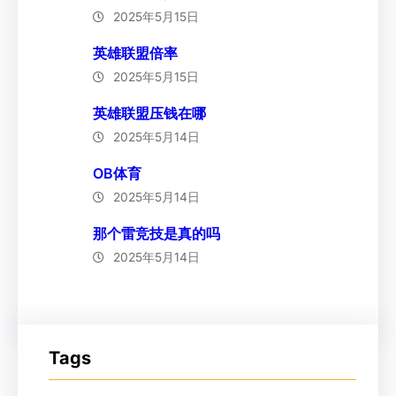
2025年5月15日
英雄联盟倍率
2025年5月15日
英雄联盟压钱在哪
2025年5月14日
OB体育
2025年5月14日
那个雷竞技是真的吗
2025年5月14日
Tags