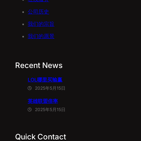
公司历史
我们的宗旨
我们的愿景
Recent News
LOL哪里买输赢
2025年5月15日
英雄联盟倍率
2025年5月15日
Quick Contact