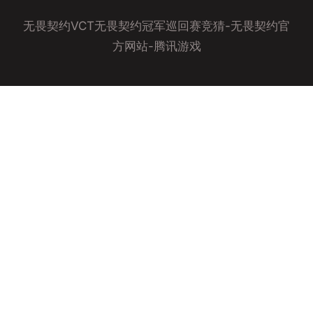
无畏契约VCT无畏契约冠军巡回赛竞猜-无畏契约官
方网站-腾讯游戏