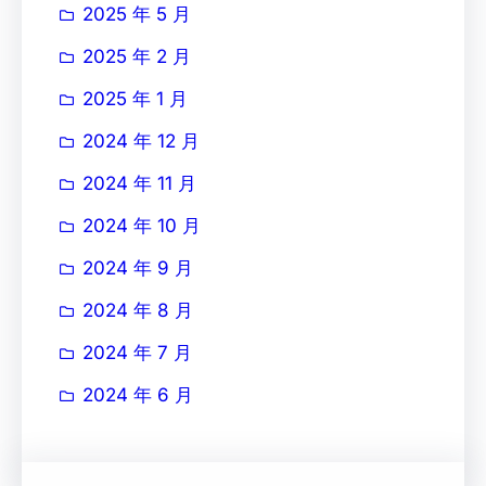
2025 年 5 月
2025 年 2 月
2025 年 1 月
2024 年 12 月
2024 年 11 月
2024 年 10 月
2024 年 9 月
2024 年 8 月
2024 年 7 月
2024 年 6 月