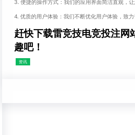
3. 便捷的操作方式：我们的应用界面简洁直观，
4. 优质的用户体验：我们不断优化用户体验，致
赶快下载雷竞技电竞投注网
趣吧！
资讯