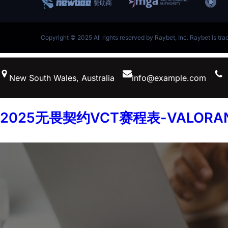
跳
New South Wales, Australia
info@example.com
至
内
容
2025无畏契约VCT赛程表-VALO