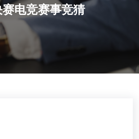
总决赛电竞赛事竞猜