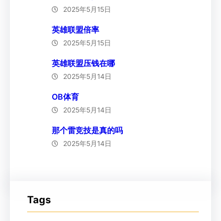
2025年5月15日
英雄联盟倍率
2025年5月15日
英雄联盟压钱在哪
2025年5月14日
OB体育
2025年5月14日
那个雷竞技是真的吗
2025年5月14日
Tags