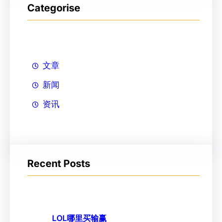
Categorise
文章
新闻
资讯
Recent Posts
LOL哪里买输赢