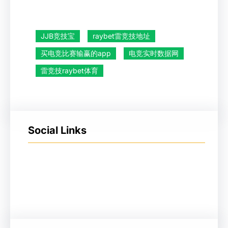
JJB竞技宝
raybet雷竞技地址
买电竞比赛输赢的app
电竞实时数据网
雷竞技raybet体育
Social Links
Facebook
Twitter
LinkedIn
Instagram