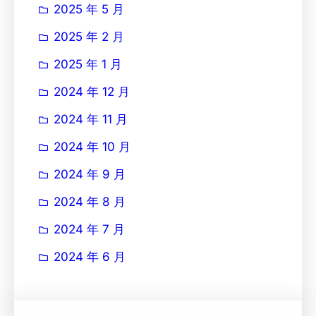
2025 年 5 月
2025 年 2 月
2025 年 1 月
2024 年 12 月
2024 年 11 月
2024 年 10 月
2024 年 9 月
2024 年 8 月
2024 年 7 月
2024 年 6 月