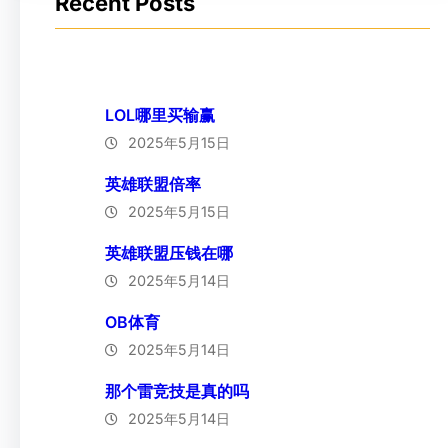
Recent Posts
LOL哪里买输赢
2025年5月15日
英雄联盟倍率
2025年5月15日
英雄联盟压钱在哪
2025年5月14日
OB体育
2025年5月14日
那个雷竞技是真的吗
2025年5月14日