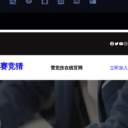
Facebo
Twitte
You
In
回赛竞猜
雷竞技在线官网
立即加入