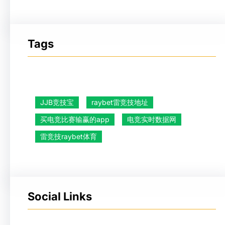
Tags
JJB竞技宝
raybet雷竞技地址
买电竞比赛输赢的app
电竞实时数据网
雷竞技raybet体育
Social Links