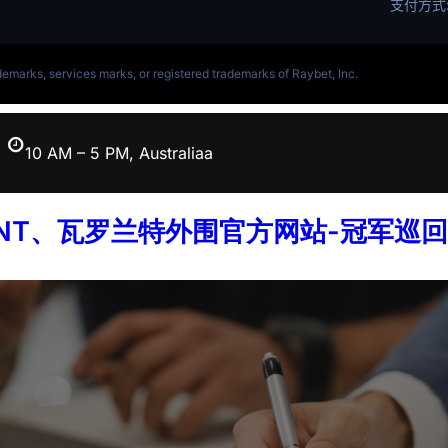
10 AM – 5 PM, Australiaa
RANT、瓦罗兰特外围官方网站-冠军巡