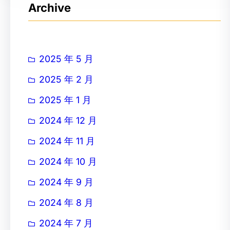
Archive
2025 年 5 月
2025 年 2 月
2025 年 1 月
2024 年 12 月
2024 年 11 月
2024 年 10 月
2024 年 9 月
2024 年 8 月
2024 年 7 月