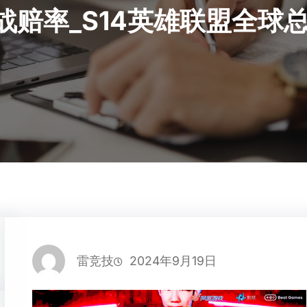
幕战赔率_S14英雄联盟全球
雷竞技
2024年9月19日