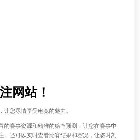
注网站！
，让您尽情享受电竞的魅力。
富的赛事资源和精准的赔率预测，让您在赛事中
注，还可以实时查看比赛结果和赛况，让您时刻