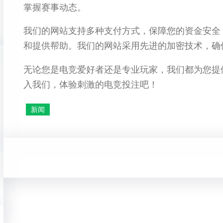
掌握赛事动态。
我们的网站支持多种支付方式，保障您的资金安全
和提供帮助。我们的网站采用先进的加密技术，确
无论您是电竞爱好者还是专业玩家，我们都为您提
入我们，体验刺激的电竞投注吧！
新闻