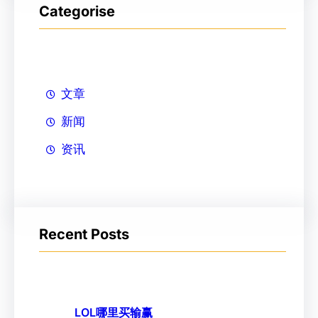
Categorise
文章
新闻
资讯
Recent Posts
LOL哪里买输赢