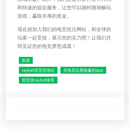
和快速的提款服务，让您可以随时随地畅玩
游戏，赢取丰厚的奖金。
现在就加入我们的电竞投注网站，和全球的
玩家一起竞技，展示您的实力吧！让我们共
同见证您的电竞梦想成真！
新闻
raybet雷竞技地址
买电竞比赛输赢的app
雷竞技raybet体育