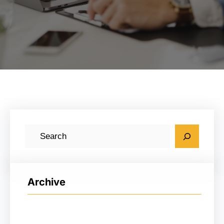
搜
索
Archive