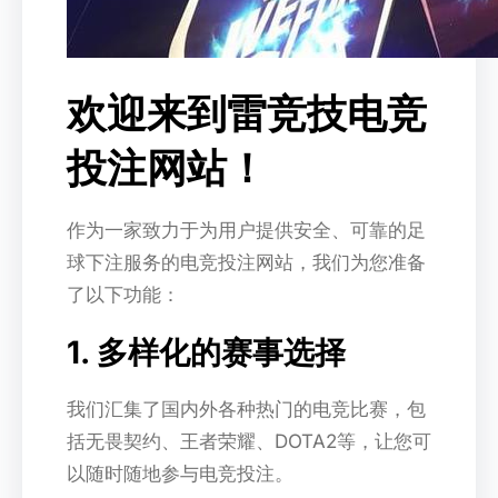
欢迎来到雷竞技电竞
投注网站！
作为一家致力于为用户提供安全、可靠的足
球下注服务的电竞投注网站，我们为您准备
了以下功能：
1. 多样化的赛事选择
我们汇集了国内外各种热门的电竞比赛，包
括无畏契约、王者荣耀、DOTA2等，让您可
以随时随地参与电竞投注。