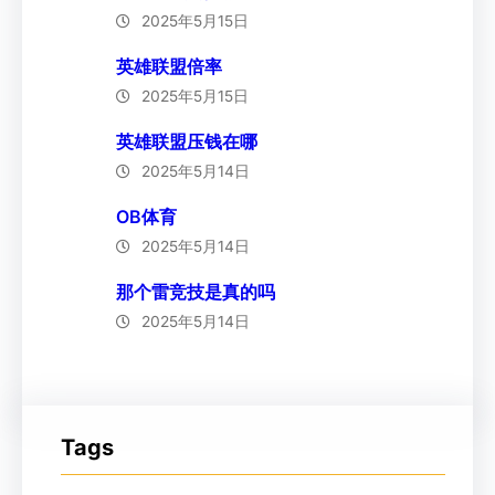
2025年5月15日
英雄联盟倍率
2025年5月15日
英雄联盟压钱在哪
2025年5月14日
OB体育
2025年5月14日
那个雷竞技是真的吗
2025年5月14日
Tags