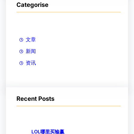
Categorise
文章
新闻
资讯
Recent Posts
LOL哪里买输赢