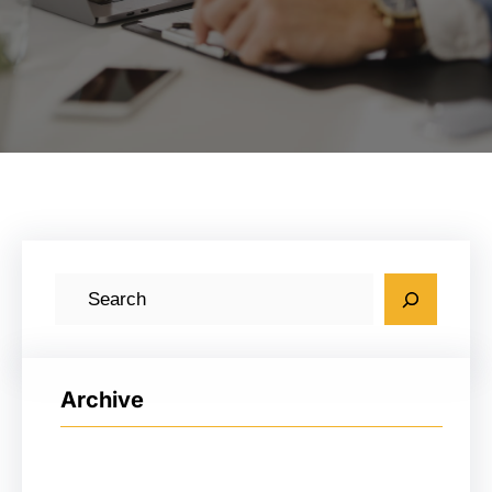
搜
索
Archive