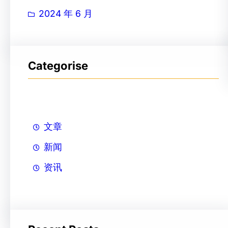
2024 年 6 月
Categorise
文章
新闻
资讯