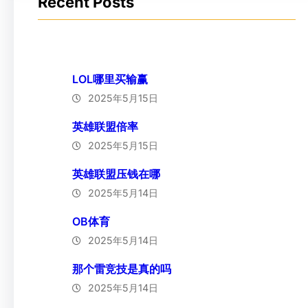
Recent Posts
LOL哪里买输赢
2025年5月15日
英雄联盟倍率
2025年5月15日
英雄联盟压钱在哪
2025年5月14日
OB体育
2025年5月14日
那个雷竞技是真的吗
2025年5月14日