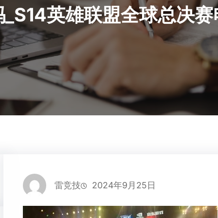
_S14英雄联盟全球总决
雷竞技
2024年9月25日