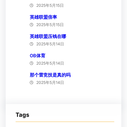
2025年5月15日
英雄联盟倍率
2025年5月15日
英雄联盟压钱在哪
2025年5月14日
OB体育
2025年5月14日
那个雷竞技是真的吗
2025年5月14日
Tags