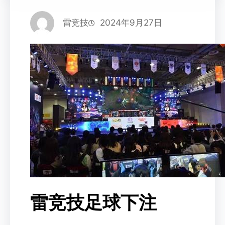
雷竞技
2024年9月27日
雷竞技足球下注