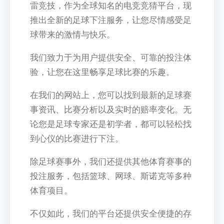
雷竞技，作为全球知名的电竞竞猜平台，现
推出全新的足球下注服务，让您尽情感受足
球带来的激情与快乐。
我们致力于为用户提供安全、可靠的投注体
验，让您在这里畅享足球比赛的乐趣。
在我们的网站上，您可以找到最新的足球赛
事资讯、比赛分析以及实时的赔率变化。无
论您是足球专家还是初学者，都可以轻松找
到心仪的比赛进行下注。
除足球赛事外，我们还提供其他体育赛事的
投注服务，包括篮球、网球、斯诺克等多种
体育项目。
不仅如此，我们的平台还提供安全便捷的存