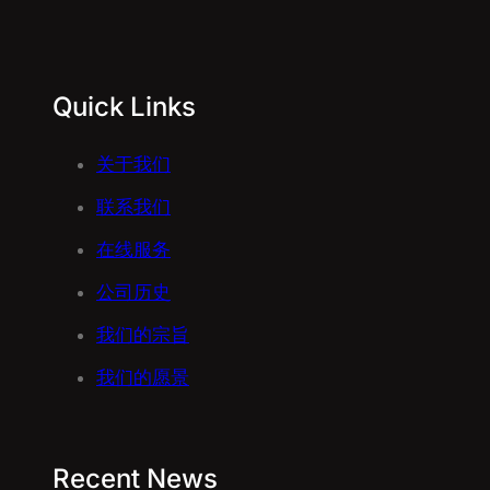
Quick Links
关于我们
联系我们
在线服务
公司历史
我们的宗旨
我们的愿景
Recent News