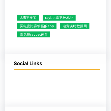
JJB竞技宝
raybet雷竞技地址
买电竞比赛输赢的app
电竞实时数据网
雷竞技raybet体育
Social Links
Facebook
Twitter
LinkedIn
Instagram