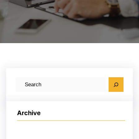
搜
索
Archive