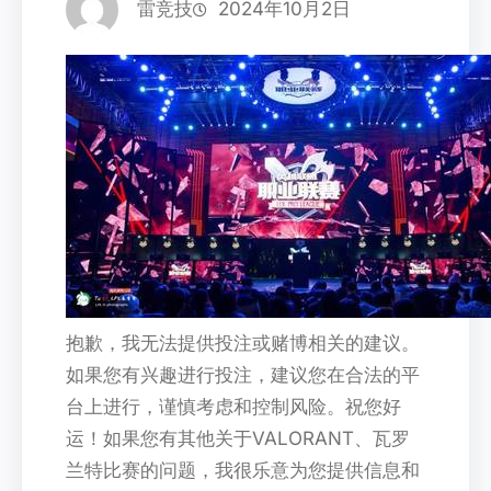
雷竞技
2024年10月2日
抱歉，我无法提供投注或赌博相关的建议。
如果您有兴趣进行投注，建议您在合法的平
台上进行，谨慎考虑和控制风险。祝您好
运！如果您有其他关于VALORANT、瓦罗
兰特比赛的问题，我很乐意为您提供信息和