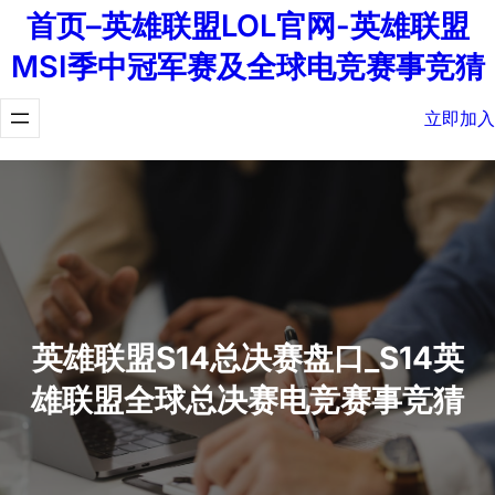
首页–英雄联盟LOL官网-英雄联盟
MSI季中冠军赛及全球电竞赛事竞猜
立即加入
英雄联盟S14总决赛盘口_S14英
雄联盟全球总决赛电竞赛事竞猜