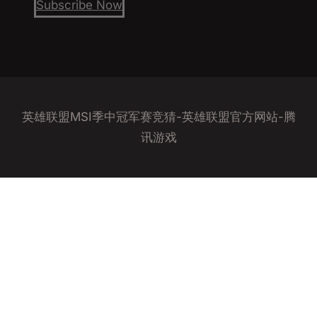
Subscribe Now
英雄联盟MSI季中冠军赛竞猜-英雄联盟官方网站-腾
讯游戏