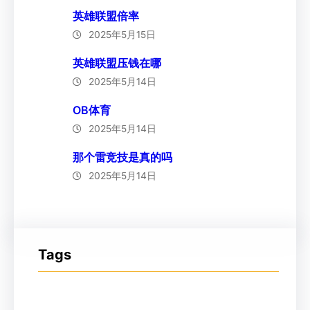
英雄联盟倍率
2025年5月15日
英雄联盟压钱在哪
2025年5月14日
OB体育
2025年5月14日
那个雷竞技是真的吗
2025年5月14日
Tags