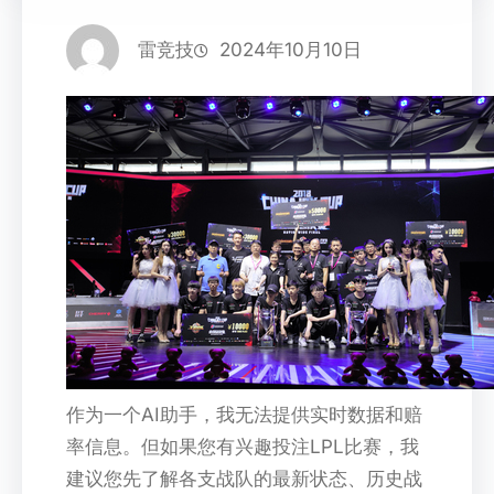
雷竞技
2024年10月10日
作为一个AI助手，我无法提供实时数据和赔
率信息。但如果您有兴趣投注LPL比赛，我
建议您先了解各支战队的最新状态、历史战