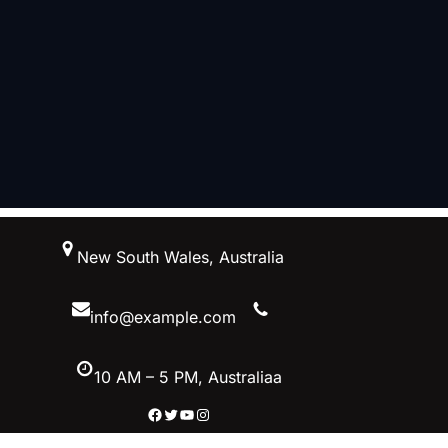
New South Wales, Australia
info@example.com
10 AM – 5 PM, Australiaa
Facebook
Twitter
YouTube
Instagram