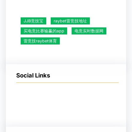
JJB竞技宝
raybet雷竞技地址
买电竞比赛输赢的app
电竞实时数据网
雷竞技raybet体育
Social Links
Facebook
Twitter
LinkedIn
Instagram