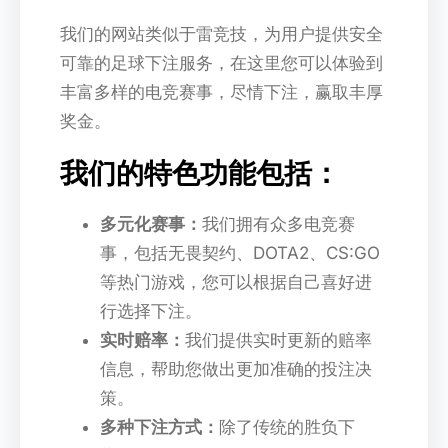
我们的网站类似于雷竞技，为用户提供安全
可靠的足球下注服务，在这里您可以体验到
丰富多样的电竞赛事，尽情下注，赢取丰厚
奖金。
我们的特色功能包括：
多元化赛事：
我们拥有众多电竞赛
事，包括无畏契约、DOTA2、CS:GO
等热门游戏，您可以根据自己喜好进
行选择下注。
实时赔率：
我们提供实时更新的赔率
信息，帮助您做出更加准确的投注决
策。
多种下注方式：
除了传统的胜负下