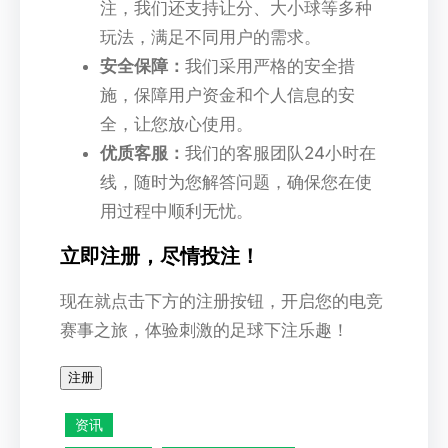
注，我们还支持让分、大小球等多种
玩法，满足不同用户的需求。
安全保障：
我们采用严格的安全措
施，保障用户资金和个人信息的安
全，让您放心使用。
优质客服：
我们的客服团队24小时在
线，随时为您解答问题，确保您在使
用过程中顺利无忧。
立即注册，尽情投注！
现在就点击下方的注册按钮，开启您的电竞
赛事之旅，体验刺激的足球下注乐趣！
注册
资讯