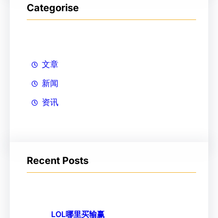
Categorise
文章
新闻
资讯
Recent Posts
LOL哪里买输赢