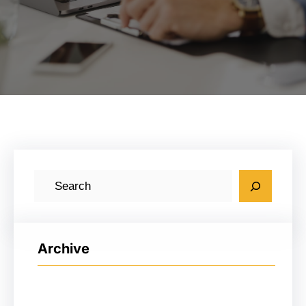
搜
索
Archive