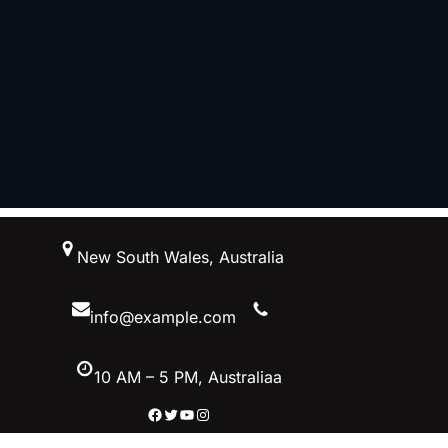
New South Wales, Australia
info@example.com
10 AM – 5 PM, Australiaa
Facebook
Twitter
YouTube
Instagram