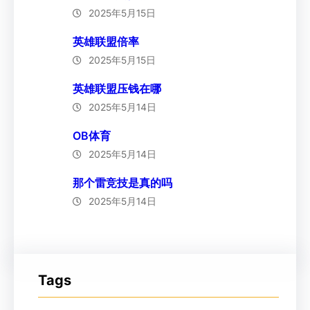
2025年5月15日
英雄联盟倍率
2025年5月15日
英雄联盟压钱在哪
2025年5月14日
OB体育
2025年5月14日
那个雷竞技是真的吗
2025年5月14日
Tags