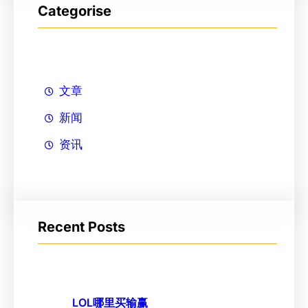
Categorise
文章
新闻
资讯
Recent Posts
LOL哪里买输赢