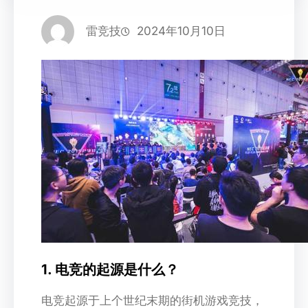
雷竞技
2024年10月10日
1. 电竞的起源是什么？
电竞起源于上个世纪末期的街机游戏竞技，