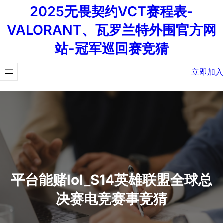
2025无畏契约VCT赛程表-
VALORANT、瓦罗兰特外围官方网
站-冠军巡回赛竞猜
立即加入
平台能赌lol_S14英雄联盟全球总
决赛电竞赛事竞猜