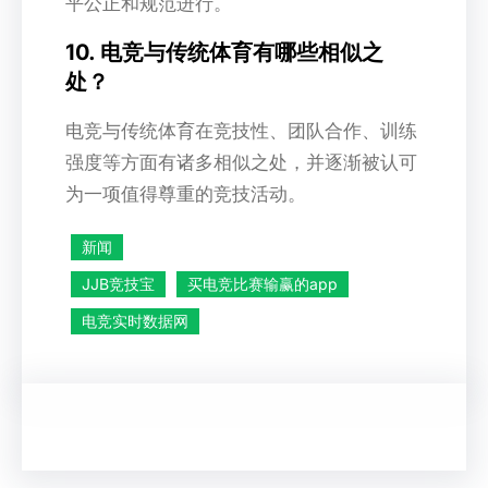
平公正和规范进行。
10. 电竞与传统体育有哪些相似之
处？
电竞与传统体育在竞技性、团队合作、训练
强度等方面有诸多相似之处，并逐渐被认可
为一项值得尊重的竞技活动。
新闻
JJB竞技宝
买电竞比赛输赢的app
电竞实时数据网