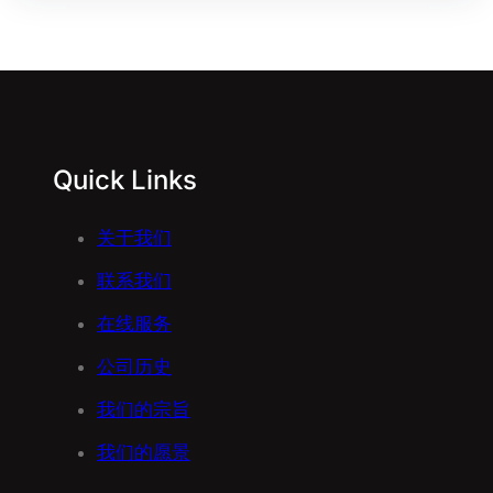
Quick Links
关于我们
联系我们
在线服务
公司历史
我们的宗旨
我们的愿景