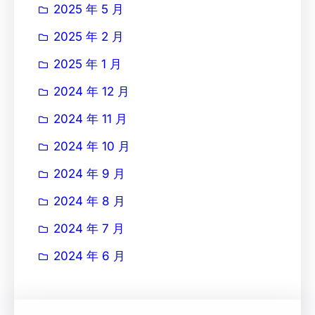
2025 年 5 月
2025 年 2 月
2025 年 1 月
2024 年 12 月
2024 年 11 月
2024 年 10 月
2024 年 9 月
2024 年 8 月
2024 年 7 月
2024 年 6 月