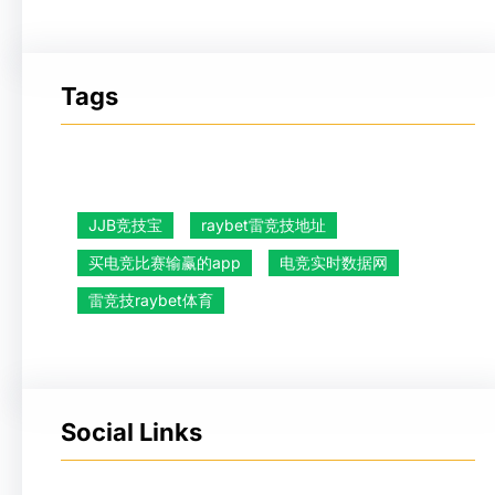
Tags
JJB竞技宝
raybet雷竞技地址
买电竞比赛输赢的app
电竞实时数据网
雷竞技raybet体育
Social Links