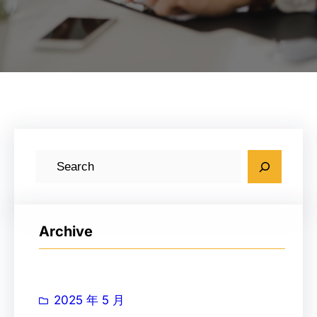
搜
索
Archive
2025 年 5 月