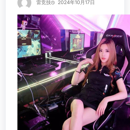
雷竞技
2024年10月17日