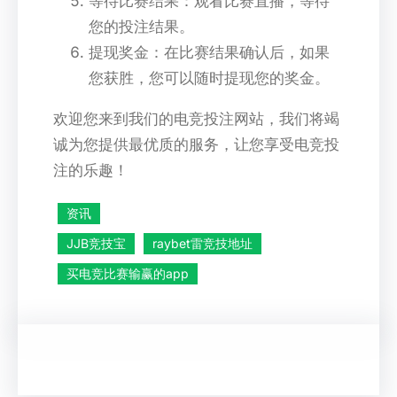
等待比赛结果：观看比赛直播，等待
您的投注结果。
提现奖金：在比赛结果确认后，如果
您获胜，您可以随时提现您的奖金。
欢迎您来到我们的电竞投注网站，我们将竭
诚为您提供最优质的服务，让您享受电竞投
注的乐趣！
资讯
JJB竞技宝
raybet雷竞技地址
买电竞比赛输赢的app