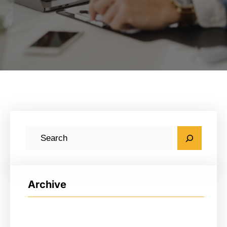
搜
索
Archive