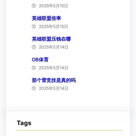
2025年5月15日
英雄联盟倍率
2025年5月15日
英雄联盟压钱在哪
2025年5月14日
OB体育
2025年5月14日
那个雷竞技是真的吗
2025年5月14日
Tags