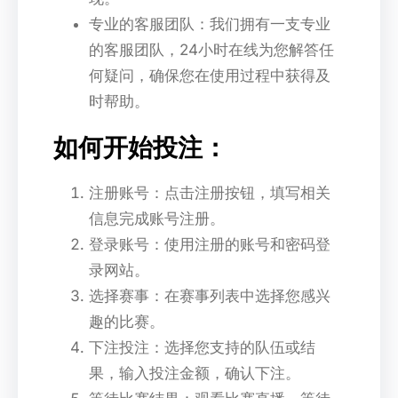
专业的客服团队：我们拥有一支专业
的客服团队，24小时在线为您解答任
何疑问，确保您在使用过程中获得及
时帮助。
如何开始投注：
注册账号：点击注册按钮，填写相关
信息完成账号注册。
登录账号：使用注册的账号和密码登
录网站。
选择赛事：在赛事列表中选择您感兴
趣的比赛。
下注投注：选择您支持的队伍或结
果，输入投注金额，确认下注。