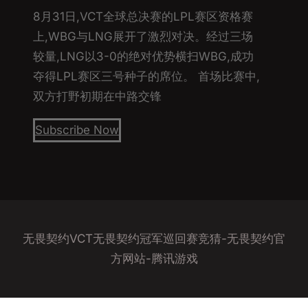
8月31日,VCT全球总决赛的LPL赛区资格赛
上,WBG与LNG展开了激烈对决。经过三场
较量,LNG以3-0的绝对优势横扫WBG,成功
夺得LPL赛区三号种子的席位。 首场比赛中,
双方打野初期在中路交锋
Subscribe Now
无畏契约VCT无畏契约冠军巡回赛竞猜-无畏契约官
方网站-腾讯游戏