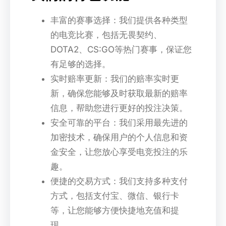
丰富的赛事选择：我们提供各种类型
的电竞比赛，包括无畏契约、
DOTA2、CS:GO等热门赛事，保证您
有足够的选择。
实时赔率更新：我们的赔率实时更
新，确保您能够及时获取最新的赔率
信息，帮助您进行更好的投注决策。
安全可靠的平台：我们采用最先进的
加密技术，确保用户的个人信息和资
金安全，让您放心享受电竞投注的乐
趣。
便捷的交易方式：我们支持多种支付
方式，包括支付宝、微信、银行卡
等，让您能够方便快捷地充值和提
现。