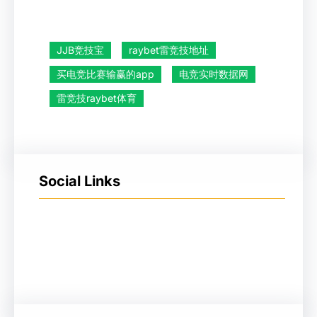
JJB竞技宝
raybet雷竞技地址
买电竞比赛输赢的app
电竞实时数据网
雷竞技raybet体育
Social Links
Facebook
Twitter
LinkedIn
Instagram