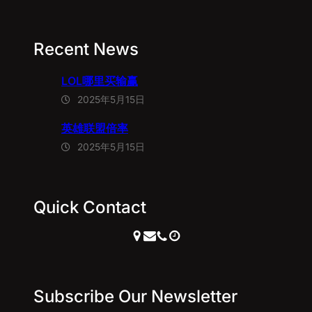
Recent News
LOL哪里买输赢
2025年5月15日
英雄联盟倍率
2025年5月15日
Quick Contact
Subscribe Our Newsletter