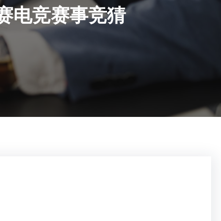
决赛电竞赛事竞猜