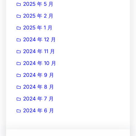
2025 年 5 月
2025 年 2 月
2025 年 1 月
2024 年 12 月
2024 年 11 月
2024 年 10 月
2024 年 9 月
2024 年 8 月
2024 年 7 月
2024 年 6 月