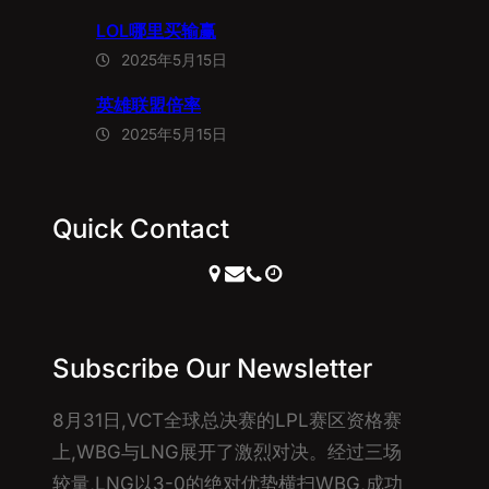
LOL哪里买输赢
2025年5月15日
英雄联盟倍率
2025年5月15日
Quick Contact
Subscribe Our Newsletter
8月31日,VCT全球总决赛的LPL赛区资格赛
上,WBG与LNG展开了激烈对决。经过三场
较量,LNG以3-0的绝对优势横扫WBG,成功