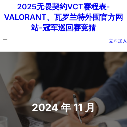
2025无畏契约VCT赛程表-
VALORANT、瓦罗兰特外围官方网
站-冠军巡回赛竞猜
立即加入
2024 年 11 月