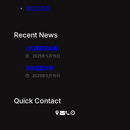
我们的愿景
Recent News
LOL哪里买输赢
2025年5月15日
英雄联盟倍率
2025年5月15日
Quick Contact