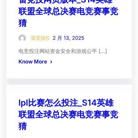
联盟全球总决赛电竞赛事竞
猜
雷竞技
2 月 13, 2025
电竞投注网站资金安全和游戏公平 […]
Know More
lpl比赛怎么投注_S14英雄
联盟全球总决赛电竞赛事竞
猜