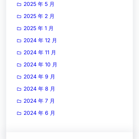
2025 年 5 月
2025 年 2 月
2025 年 1 月
2024 年 12 月
2024 年 11 月
2024 年 10 月
2024 年 9 月
2024 年 8 月
2024 年 7 月
2024 年 6 月