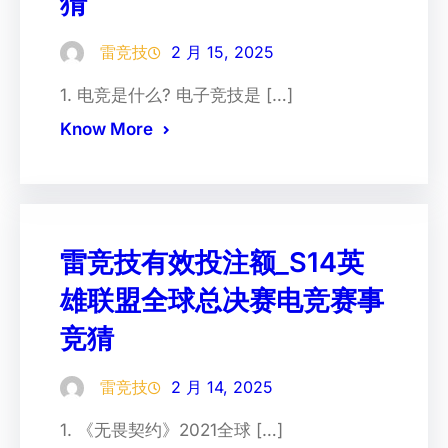
猜
雷竞技
2 月 15, 2025
1. 电竞是什么? 电子竞技是 […]
Know More
雷竞技有效投注额_S14英
雄联盟全球总决赛电竞赛事
竞猜
雷竞技
2 月 14, 2025
1. 《无畏契约》2021全球 […]