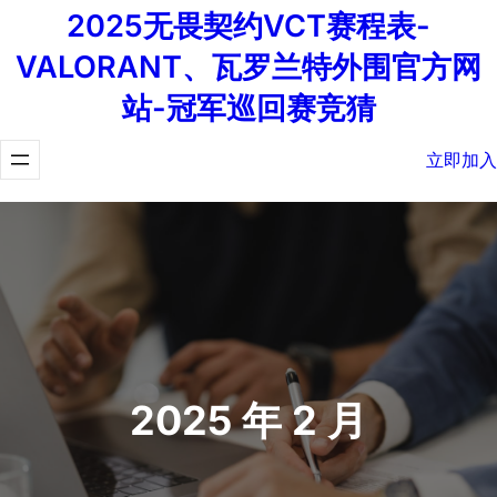
2025无畏契约VCT赛程表-
VALORANT、瓦罗兰特外围官方网
站-冠军巡回赛竞猜
立即加入
2025 年 2 月