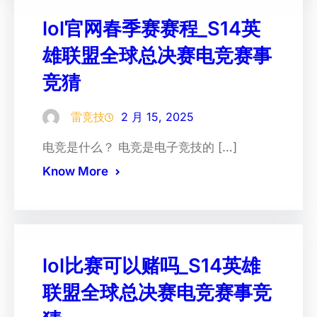
lol官网春季赛赛程_S14英
雄联盟全球总决赛电竞赛事
竞猜
雷竞技
2 月 15, 2025
电竞是什么？ 电竞是电子竞技的 […]
Know More
lol比赛可以赌吗_S14英雄
联盟全球总决赛电竞赛事竞