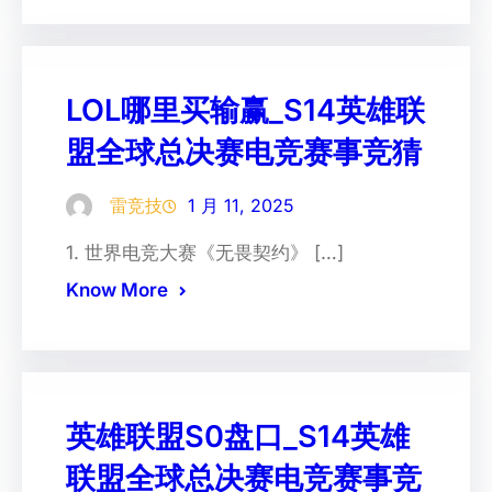
LOL哪里买输赢_S14英雄联
盟全球总决赛电竞赛事竞猜
雷竞技
1 月 11, 2025
1. 世界电竞大赛《无畏契约》 […]
Know More
英雄联盟S0盘口_S14英雄
联盟全球总决赛电竞赛事竞