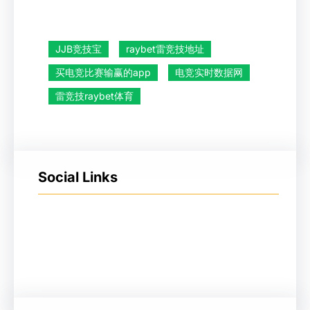
JJB竞技宝
raybet雷竞技地址
买电竞比赛输赢的app
电竞实时数据网
雷竞技raybet体育
Social Links
Facebook
Twitter
LinkedIn
Instagram