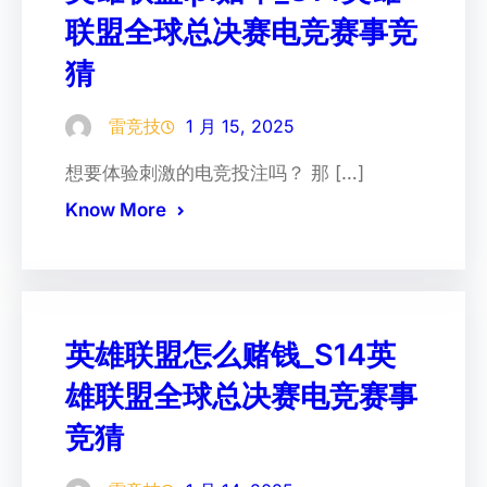
联盟全球总决赛电竞赛事竞
猜
雷竞技
1 月 15, 2025
想要体验刺激的电竞投注吗？ 那 […]
Know More
英雄联盟怎么赌钱_S14英
雄联盟全球总决赛电竞赛事
竞猜