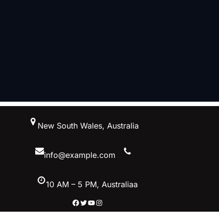
New South Wales, Australia
info@example.com
10 AM – 5 PM, Australiaa
Facebook
Twitter
YouTube
Instagram