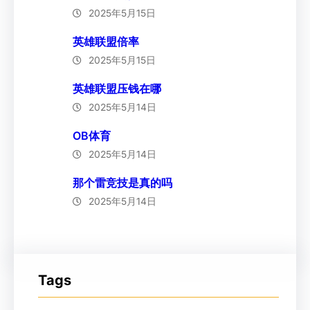
2025年5月15日
英雄联盟倍率
2025年5月15日
英雄联盟压钱在哪
2025年5月14日
OB体育
2025年5月14日
那个雷竞技是真的吗
2025年5月14日
Tags