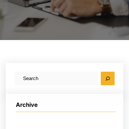
搜
索
Archive