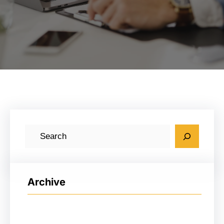
搜
索
Archive