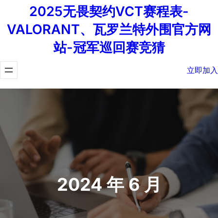
2025无畏契约VCT赛程表-
VALORANT、瓦罗兰特外围官方网
站-冠军巡回赛竞猜
立即加入
2024 年 6 月