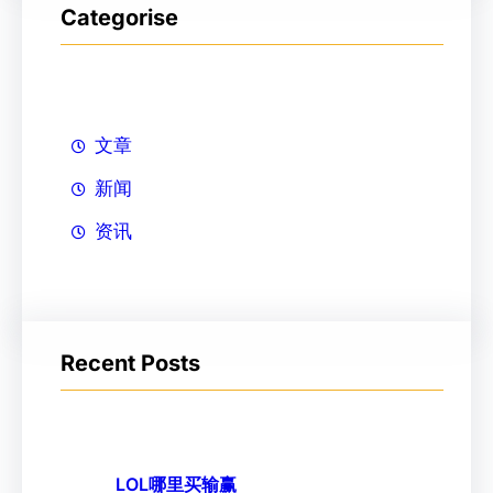
Categorise
文章
新闻
资讯
Recent Posts
LOL哪里买输赢