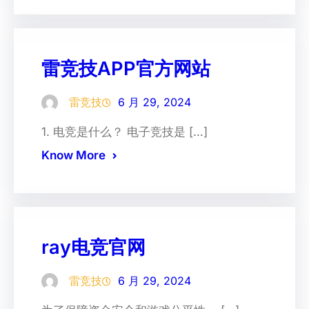
雷竞技APP官方网站
雷竞技
6 月 29, 2024
1. 电竞是什么？ 电子竞技是 […]
Know More
ray电竞官网
雷竞技
6 月 29, 2024