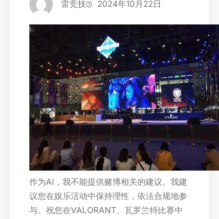
雷竞技
2024年10月22日
作为AI，我不能提供赌博相关的建议。我建
议您在娱乐活动中保持理性，依法合规地参
与。祝您在VALORANT、瓦罗兰特比赛中