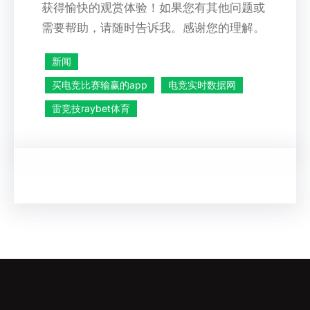
获得愉快的观赏体验！如果您有其他问题或
需要帮助，请随时告诉我。感谢您的理解。
新闻
买电竞比赛输赢的app
电竞实时数据网
雷竞技raybet体育