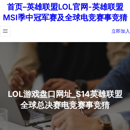
首页–英雄联盟LOL官网-英雄联盟
MSI季中冠军赛及全球电竞赛事竞猜
立即加入
LOL游戏盘口网址_S14英雄联盟
全球总决赛电竞赛事竞猜