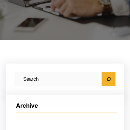
搜
索
Archive