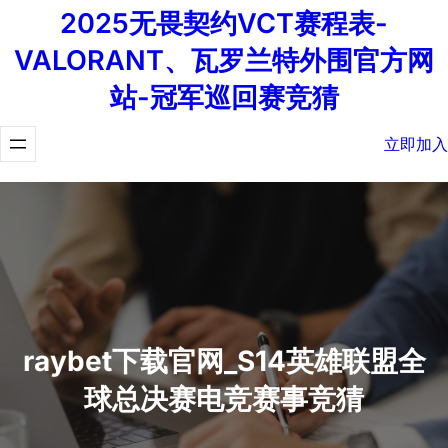
2025无畏契约VCT赛程表-
VALORANT、瓦罗兰特外围官方网
站-冠军巡回赛竞猜
立即加入
raybet下载官网_S14英雄联盟全
球总决赛电竞赛事竞猜