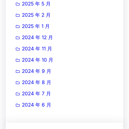
2025 年 5 月
2025 年 2 月
2025 年 1 月
2024 年 12 月
2024 年 11 月
2024 年 10 月
2024 年 9 月
2024 年 8 月
2024 年 7 月
2024 年 6 月