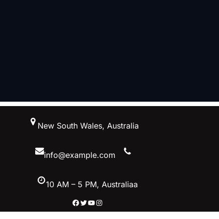
New South Wales, Australia
info@example.com
10 AM – 5 PM, Australiaa
Facebook
Twitter
YouTube
Instagram