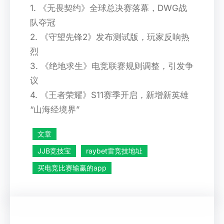
1. 《无畏契约》全球总决赛落幕，DWG战
队夺冠
2. 《守望先锋2》发布测试版，玩家反响热
烈
3. 《绝地求生》电竞联赛规则调整，引发争
议
4. 《王者荣耀》S11赛季开启，新增新英雄
“山海经境界”
文章
JJB竞技宝
raybet雷竞技地址
买电竞比赛输赢的app