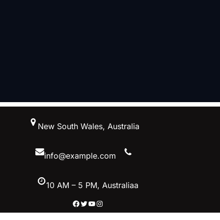
New South Wales, Australia
info@example.com
10 AM – 5 PM, Australiaa
Facebook
Twitter
YouTube
Instagram