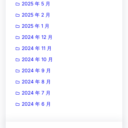
2025 年 5 月
2025 年 2 月
2025 年 1 月
2024 年 12 月
2024 年 11 月
2024 年 10 月
2024 年 9 月
2024 年 8 月
2024 年 7 月
2024 年 6 月