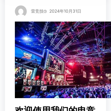
雷竞技
2024年10月31日
欢迎使用我们的电竞