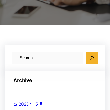
搜
索
Archive
2025 年 5 月