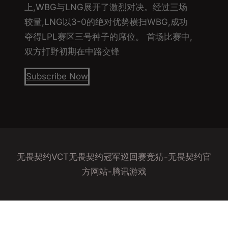
上,WBG与LNG展开了激烈对决。经过三场
较量,LNG以3-0的绝对优势横扫WBG,成功
夺得LPL赛区三号种子的席位。 首场比赛中,
双方打野初期在中路交锋
Subscribe Now
无畏契约VCT无畏契约冠军巡回赛竞猜-无畏契约官
方网站-腾讯游戏