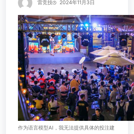
雷竞技
2024年11月3日
作为语言模型AI，我无法提供具体的投注建