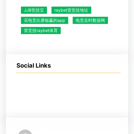
JJB竞技宝
raybet雷竞技地址
买电竞比赛输赢的app
电竞实时数据网
雷竞技raybet体育
Social Links
Facebook
Twitter
LinkedIn
Instagram