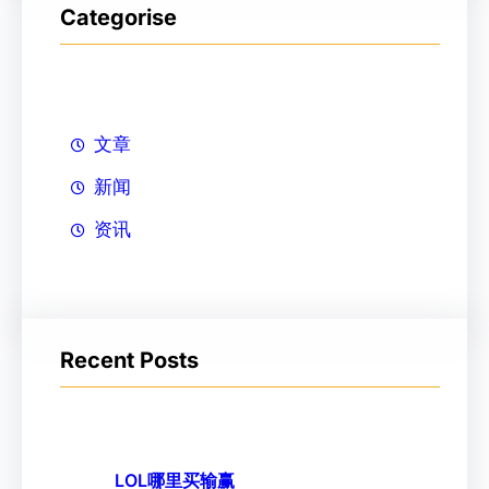
Categorise
文章
新闻
资讯
Recent Posts
LOL哪里买输赢