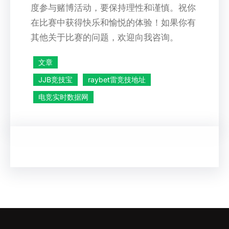
度参与赌博活动，要保持理性和谨慎。祝你
在比赛中获得快乐和愉悦的体验！如果你有
其他关于比赛的问题，欢迎向我咨询。
文章
JJB竞技宝
raybet雷竞技地址
电竞实时数据网