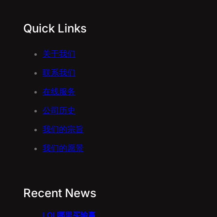
Quick Links
关于我们
联系我们
在线服务
公司历史
我们的宗旨
我们的愿景
Recent News
LOL哪里买输赢