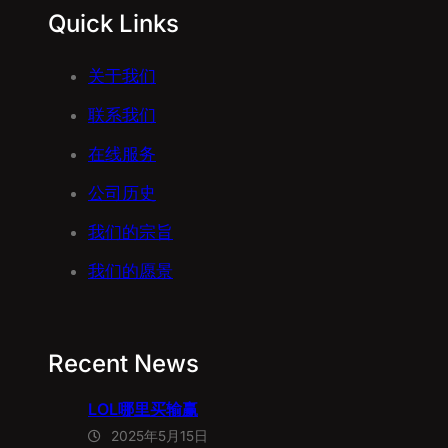
Quick Links
关于我们
联系我们
在线服务
公司历史
我们的宗旨
我们的愿景
Recent News
LOL哪里买输赢
2025年5月15日