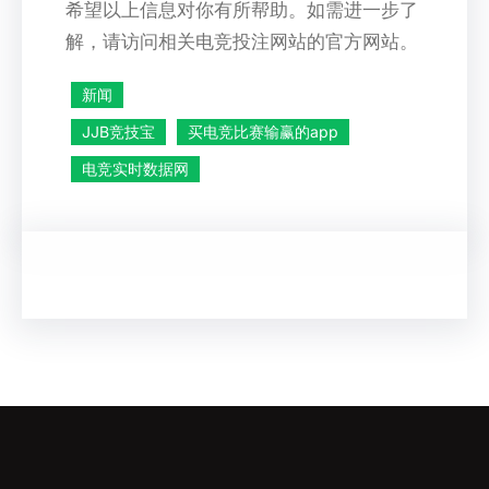
希望以上信息对你有所帮助。如需进一步了
解，请访问相关电竞投注网站的官方网站。
新闻
JJB竞技宝
买电竞比赛输赢的app
电竞实时数据网