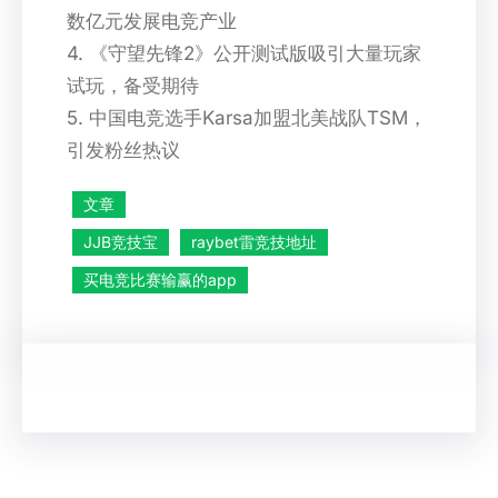
数亿元发展电竞产业
4. 《守望先锋2》公开测试版吸引大量玩家
试玩，备受期待
5. 中国电竞选手Karsa加盟北美战队TSM，
引发粉丝热议
文章
JJB竞技宝
raybet雷竞技地址
买电竞比赛输赢的app