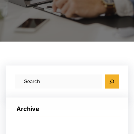
搜
索
Archive