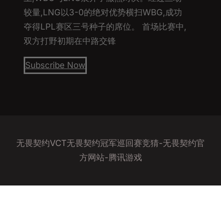
较量,LNG以3-0的绝对优势横扫WBG,成功
夺得LPL赛区三号种子的席位。 首场比赛中,
双方打野初期在中路交锋
Subscribe Now
无畏契约VCT无畏契约冠军巡回赛竞猜-无畏契约官
方网站-腾讯游戏