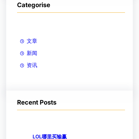
Categorise
文章
新闻
资讯
Recent Posts
LOL哪里买输赢