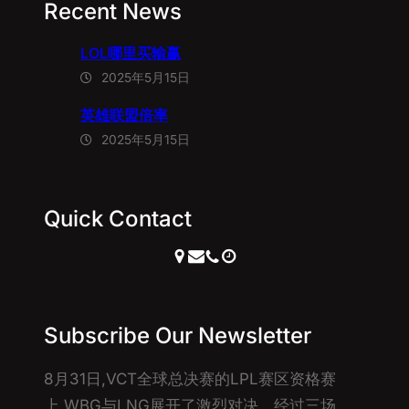
Recent News
LOL哪里买输赢
2025年5月15日
英雄联盟倍率
2025年5月15日
Quick Contact
Subscribe Our Newsletter
8月31日,VCT全球总决赛的LPL赛区资格赛
上,WBG与LNG展开了激烈对决。经过三场