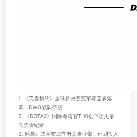
1. 《无畏契约》全球总决赛冠军赛圆满落
幕，DWG战队夺冠
2. 《DOTA2》国际邀请赛TI10创下历史最
高奖金纪录
3. 网易正式宣布成立电竞事业部，计划投入