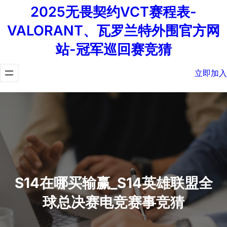
2025无畏契约VCT赛程表-
VALORANT、瓦罗兰特外围官方网
站-冠军巡回赛竞猜
立即加入
S14在哪买输赢_S14英雄联盟全
球总决赛电竞赛事竞猜