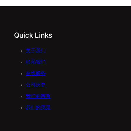
Quick Links
关于我们
联系我们
在线服务
公司历史
我们的宗旨
我们的愿景