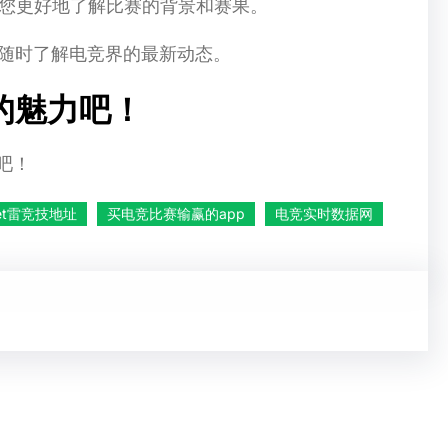
助您更好地了解比赛的背景和赛果。
您随时了解电竞界的最新动态。
的魅力吧！
吧！
bet雷竞技地址
买电竞比赛输赢的app
电竞实时数据网