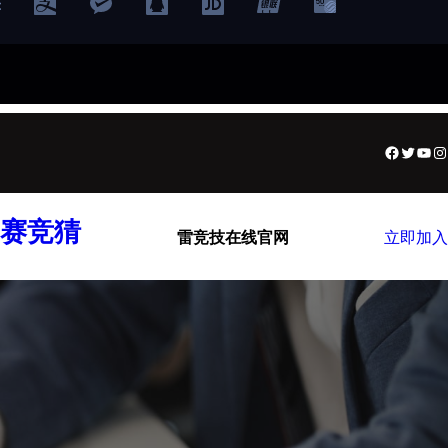
Facebo
Twitte
You
In
回赛竞猜
雷竞技在线官网
立即加入