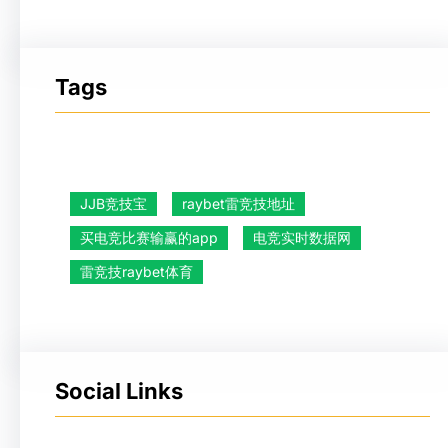
Tags
JJB竞技宝
raybet雷竞技地址
买电竞比赛输赢的app
电竞实时数据网
雷竞技raybet体育
Social Links