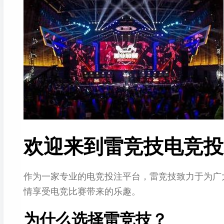
欢迎来到雷竞技电竞投
作为一家专业的电竞投注平台，雷竞技致力于为广
情享受电竞比赛带来的乐趣。
为什么选择雷竞技？