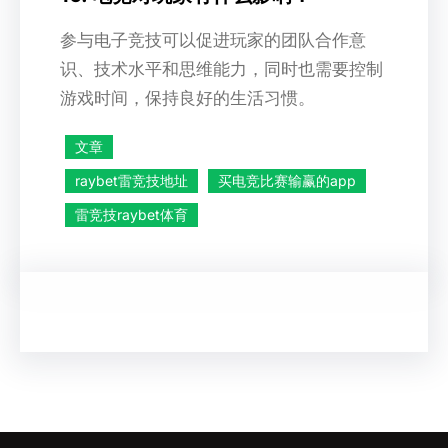
参与电子竞技可以促进玩家的团队合作意
识、技术水平和思维能力，同时也需要控制
游戏时间，保持良好的生活习惯。
文章
raybet雷竞技地址
买电竞比赛输赢的app
雷竞技raybet体育