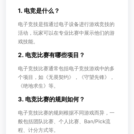
1. 电竞是什么？
电子竞技是指通过电子设备进行游戏竞技的
活动，玩家可以在专业比赛中展示他们的游
戏技能。
2. 电竞比赛有哪些项目？
电子竞技比赛通常包括电子竞技游戏中的多
个项目，如《无畏契约》，《守望先锋》，
《绝地求生》等。
3. 电竞比赛的规则如何？
电子竞技比赛的规则根据不同游戏而异，一
般包括团队比赛、个人比赛、Ban/Pick流
程、计分方式等。