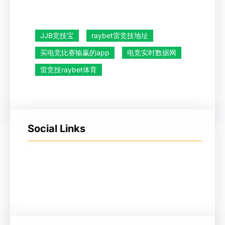
JJB竞技宝
raybet雷竞技地址
买电竞比赛输赢的app
电竞实时数据网
雷竞技raybet体育
Social Links
Facebook
Twitter
LinkedIn
Instagram