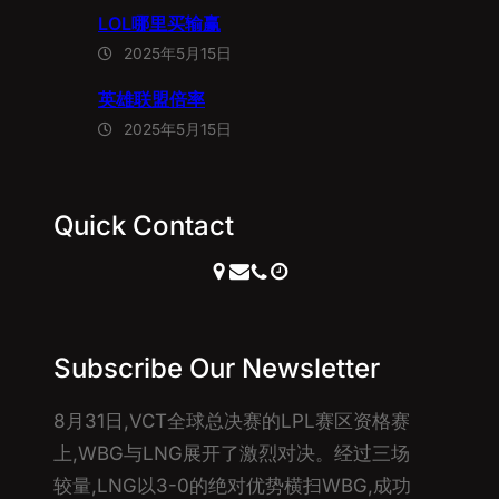
LOL哪里买输赢
2025年5月15日
英雄联盟倍率
2025年5月15日
Quick Contact
Subscribe Our Newsletter
8月31日,VCT全球总决赛的LPL赛区资格赛
上,WBG与LNG展开了激烈对决。经过三场
较量,LNG以3-0的绝对优势横扫WBG,成功