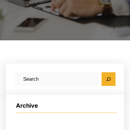
搜
索
Archive