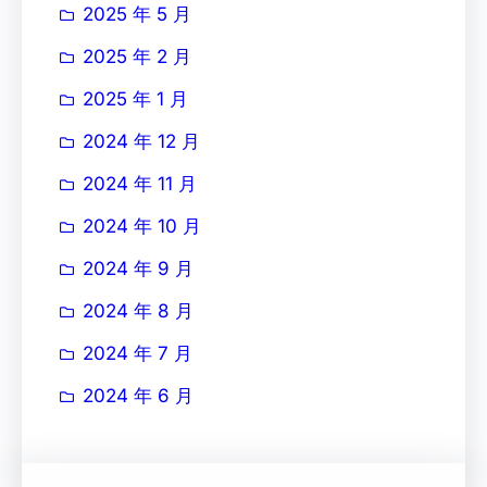
2025 年 5 月
2025 年 2 月
2025 年 1 月
2024 年 12 月
2024 年 11 月
2024 年 10 月
2024 年 9 月
2024 年 8 月
2024 年 7 月
2024 年 6 月