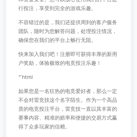
行投注，享受到完全的游戏乐趣。
不容错过的是，我们还提供周到的客户服务
团队，随时为您解答问题，处理投注情况，
确保您在我们的平台上畅行无阻。
快来加入我们吧！注册即可获得丰厚的新用
户奖励，体验极致的电竞投注乐趣！
“`html
如果您是一名狂热的电竞爱好者，那么一定
不会对雷竞技这个名字陌生。作为一个高品
质的电竞投注平台，雷竞技一直以其丰富的
赛事内容、精准的赔率和便捷的交易方式赢
得了众多玩家的信赖。