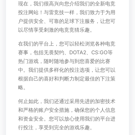
现在，我们很高兴向您介绍我们的全新电竞
投注网站！与雷竞技一样，我们致力于为用
户提供安全、可靠的足球下注服务，让您可
以尽情享受刺激的电竞竞猜乐趣。
在我们的平台上，您可以轻松浏览各种电竞
赛事，包括无畏契约、DOTA2、CS:GO等
热门游戏，随时随地参与到您喜爱的比赛
中。我们提供多样化的投注选项，让您可以
根据自己的喜好和判断力制定最佳的下注策
略。
何止如此，我们还通过采用先进的加密技术
和严格的账户安全措施，确保您的个人信息
和资金安全。您可以放心使用我们的平台进
行投注，享受到完全的游戏乐趣。