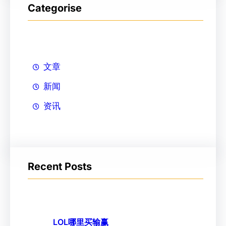
Categorise
文章
新闻
资讯
Recent Posts
LOL哪里买输赢