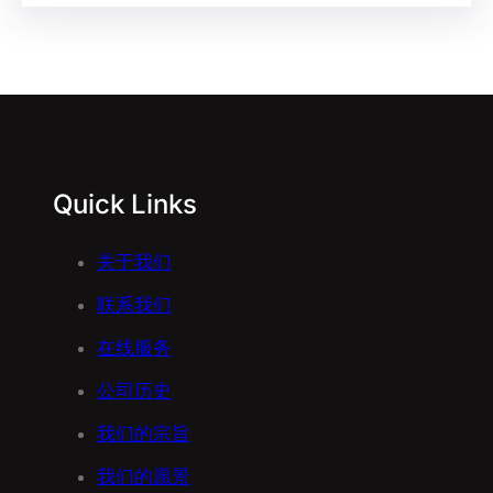
Quick Links
关于我们
联系我们
在线服务
公司历史
我们的宗旨
我们的愿景