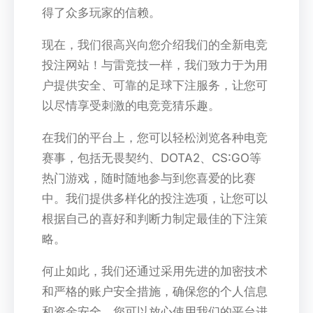
得了众多玩家的信赖。
现在，我们很高兴向您介绍我们的全新电竞
投注网站！与雷竞技一样，我们致力于为用
户提供安全、可靠的足球下注服务，让您可
以尽情享受刺激的电竞竞猜乐趣。
在我们的平台上，您可以轻松浏览各种电竞
赛事，包括无畏契约、DOTA2、CS:GO等
热门游戏，随时随地参与到您喜爱的比赛
中。我们提供多样化的投注选项，让您可以
根据自己的喜好和判断力制定最佳的下注策
略。
何止如此，我们还通过采用先进的加密技术
和严格的账户安全措施，确保您的个人信息
和资金安全。您可以放心使用我们的平台进