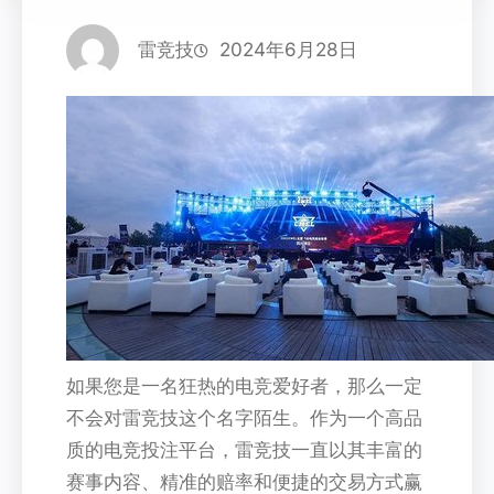
雷竞技
2024年6月28日
如果您是一名狂热的电竞爱好者，那么一定
不会对雷竞技这个名字陌生。作为一个高品
质的电竞投注平台，雷竞技一直以其丰富的
赛事内容、精准的赔率和便捷的交易方式赢