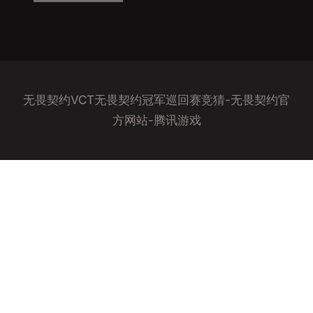
无畏契约VCT无畏契约冠军巡回赛竞猜-无畏契约官
方网站-腾讯游戏