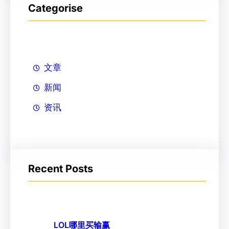
Categorise
文章
新闻
资讯
Recent Posts
LOL哪里买输赢