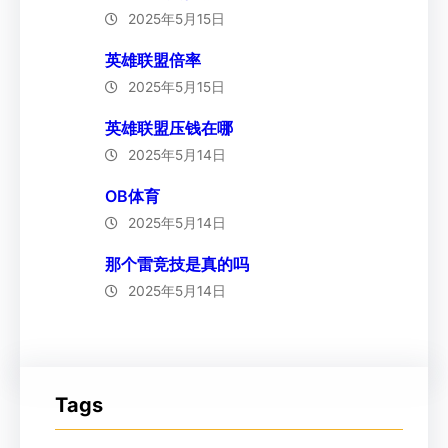
2025年5月15日
英雄联盟倍率
2025年5月15日
英雄联盟压钱在哪
2025年5月14日
OB体育
2025年5月14日
那个雷竞技是真的吗
2025年5月14日
Tags