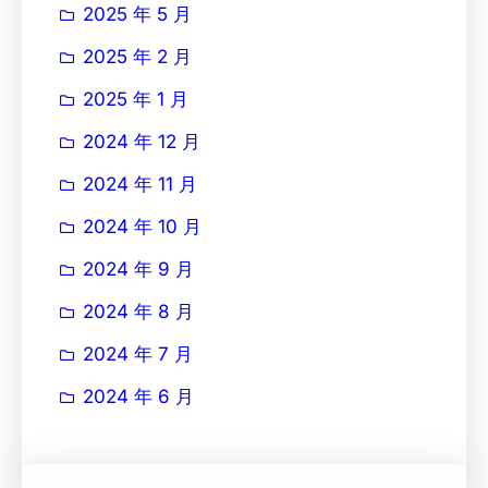
2025 年 5 月
2025 年 2 月
2025 年 1 月
2024 年 12 月
2024 年 11 月
2024 年 10 月
2024 年 9 月
2024 年 8 月
2024 年 7 月
2024 年 6 月