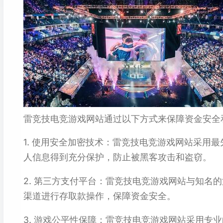
雷竞技电竞游戏网站通过以下方式来保障资金安全
1. 使用安全加密技术：雷竞技电竞游戏网站采用
人信息得到充分保护，防止被黑客攻击和盗窃。
2. 第三方支付平台：雷竞技电竞游戏网站与知名
渠道进行存取款操作，保障资金安全。
3. 游戏公平性保障：雷竞技电竞游戏网站采用专