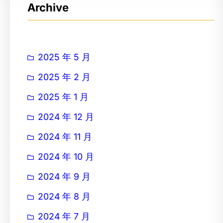
Archive
2025 年 5 月
2025 年 2 月
2025 年 1 月
2024 年 12 月
2024 年 11 月
2024 年 10 月
2024 年 9 月
2024 年 8 月
2024 年 7 月