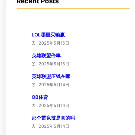
Recent Posts
LOL哪里买输赢
2025年5月15日
英雄联盟倍率
2025年5月15日
英雄联盟压钱在哪
2025年5月14日
OB体育
2025年5月14日
那个雷竞技是真的吗
2025年5月14日