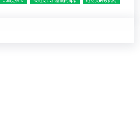
JJB竞技宝
买电竞比赛输赢的app
电竞实时数据网