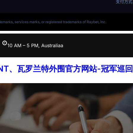
10 AM – 5 PM, Australiaa
RANT、瓦罗兰特外围官方网站-冠军巡