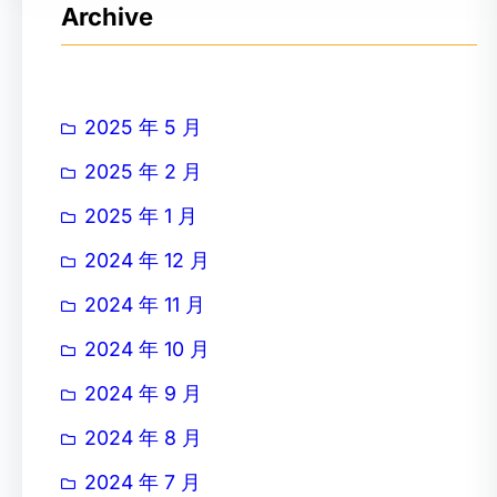
Archive
2025 年 5 月
2025 年 2 月
2025 年 1 月
2024 年 12 月
2024 年 11 月
2024 年 10 月
2024 年 9 月
2024 年 8 月
2024 年 7 月