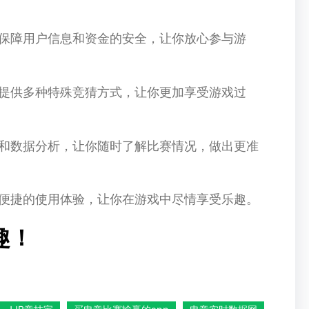
保障用户信息和资金的安全，让你放心参与游
提供多种特殊竞猜方式，让你更加享受游戏过
和数据分析，让你随时了解比赛情况，做出更准
便捷的使用体验，让你在游戏中尽情享受乐趣。
趣！