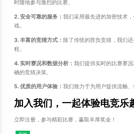
时随地参与激烈的比赛。
2. 安全可靠的服务：
我们采用最先进的加密技术，
戏。
3. 丰富的竞猜方式：
除了传统的胜负竞猜，我们还
程。
4. 实时赛况和数据分析：
我们提供实时的比赛赛况
确的竞猜决策。
5. 优质的用户体验：
我们致力于为用户提供流畅、
加入我们，一起体验电竞乐
立即注册，参与精彩比赛，赢取丰厚奖金！