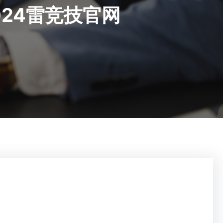
2024雷竞技官网