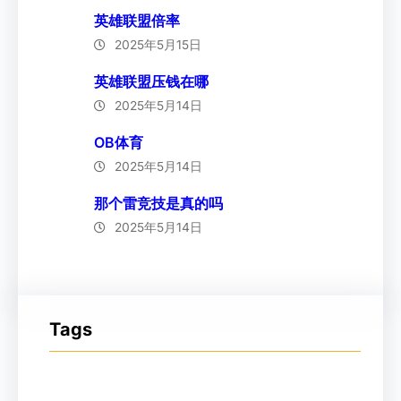
英雄联盟倍率
2025年5月15日
英雄联盟压钱在哪
2025年5月14日
OB体育
2025年5月14日
那个雷竞技是真的吗
2025年5月14日
Tags