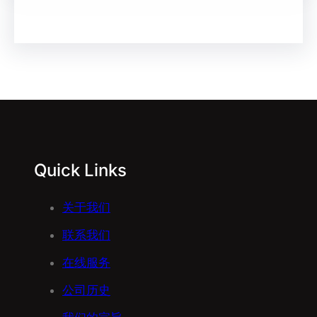
Quick Links
关于我们
联系我们
在线服务
公司历史