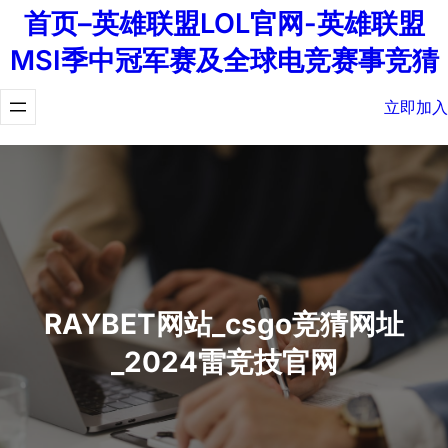
首页–英雄联盟LOL官网-英雄联盟
MSI季中冠军赛及全球电竞赛事竞猜
立即加入
RAYBET网站_csgo竞猜网址
_2024雷竞技官网