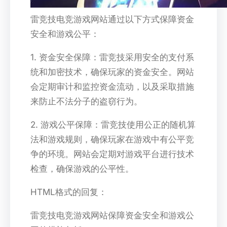
雷竞技电竞游戏网站通过以下方式保障资金
安全和游戏公平：
1. 资金安全保障：雷竞技采用安全的支付系
统和加密技术，确保玩家的资金安全。网站
会定期审计和监控资金流动，以及采取措施
来防止不法分子的盗窃行为。
2. 游戏公平保障：雷竞技使用公正的随机算
法和游戏规则，确保玩家在游戏中有公平竞
争的环境。网站会定期对游戏平台进行技术
检查，确保游戏的公平性。
HTML格式的回复：
雷竞技电竞游戏网站保障资金安全和游戏公