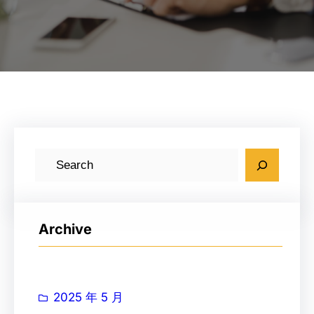
搜
索
Archive
2025 年 5 月