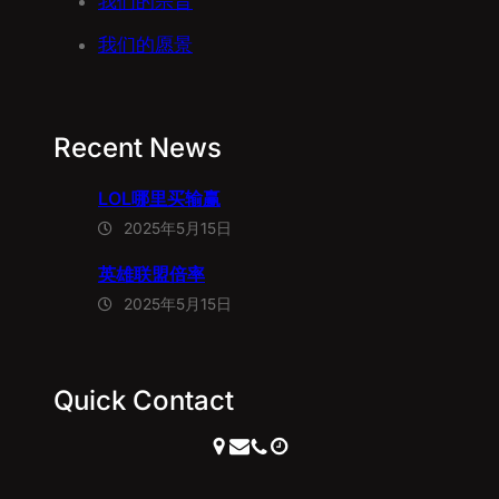
我们的宗旨
我们的愿景
Recent News
LOL哪里买输赢
2025年5月15日
英雄联盟倍率
2025年5月15日
Quick Contact