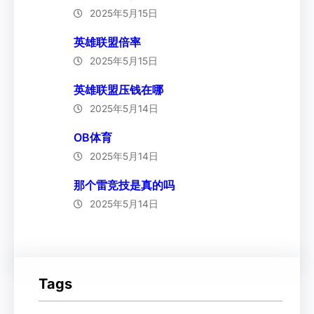
2025年5月15日
英雄联盟倍率
2025年5月15日
英雄联盟压钱在哪
2025年5月14日
OB体育
2025年5月14日
那个雷竞技是真的吗
2025年5月14日
Tags