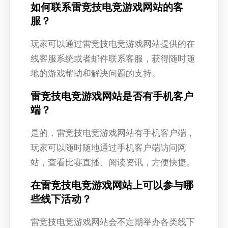
如何联系雷竞技电竞游戏网站的客
服？
玩家可以通过雷竞技电竞游戏网站提供的在
线客服系统或者邮件联系客服，获得随时随
地的游戏帮助和解决问题的支持。
雷竞技电竞游戏网站是否有手机客户
端？
是的，雷竞技电竞游戏网站有手机客户端，
玩家可以随时随地通过手机客户端访问网
站，查看比赛直播、阅读资讯，方便快捷。
在雷竞技电竞游戏网站上可以参与哪
些线下活动？
雷竞技电竞游戏网站会不定期举办各类线下