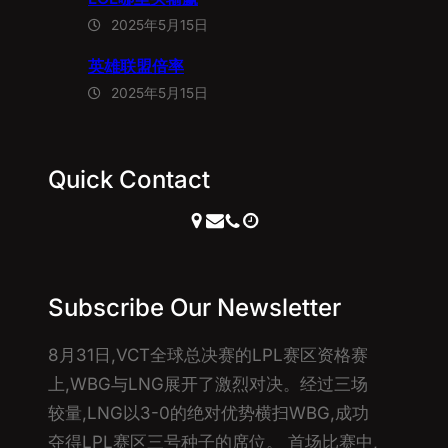
2025年5月15日
英雄联盟倍率
2025年5月15日
Quick Contact
Subscribe Our Newsletter
8月31日,VCT全球总决赛的LPL赛区资格赛
上,WBG与LNG展开了激烈对决。经过三场
较量,LNG以3-0的绝对优势横扫WBG,成功
夺得LPL赛区三号种子的席位。 首场比赛中,