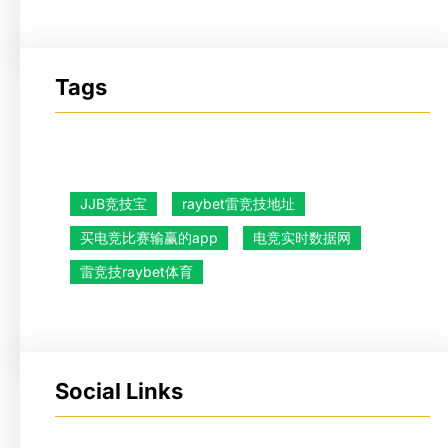
Tags
JJB竞技宝
raybet雷竞技地址
买电竞比赛输赢的app
电竞实时数据网
雷竞技raybet体育
Social Links