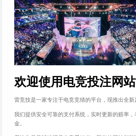
欢迎使用电竞投注网站
雷竞技是一家专注于电竞竞猜的平台，现推出全新
我们提供安全可靠的支付系统，实时更新的赔率，
金。