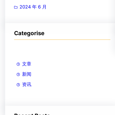
2024 年 6 月
Categorise
文章
新闻
资讯