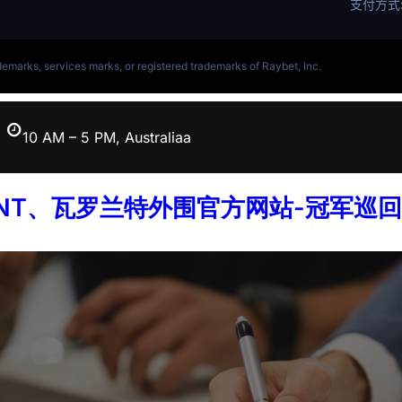
10 AM – 5 PM, Australiaa
RANT、瓦罗兰特外围官方网站-冠军巡