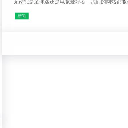
无论您是足球迷还是电竞爱好者，我们的网站都能
新闻