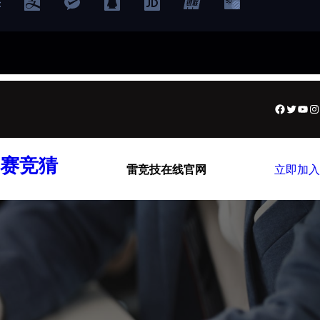
Facebo
Twitte
You
In
回赛竞猜
雷竞技在线官网
立即加入