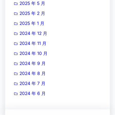
2025 年 5 月
2025 年 2 月
2025 年 1 月
2024 年 12 月
2024 年 11 月
2024 年 10 月
2024 年 9 月
2024 年 8 月
2024 年 7 月
2024 年 6 月