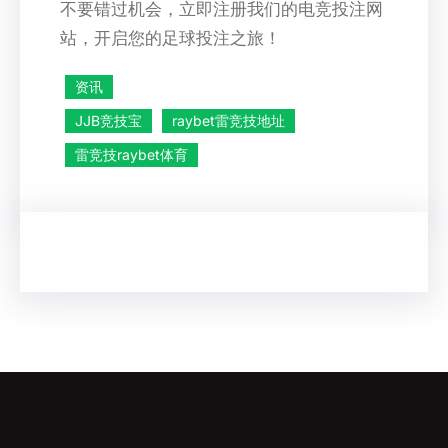
不要错过机会，立即注册我们的电竞投注网
站，开启您的足球投注之旅！
资讯
JJB竞技宝
raybet雷竞技地址
雷竞技raybet体育