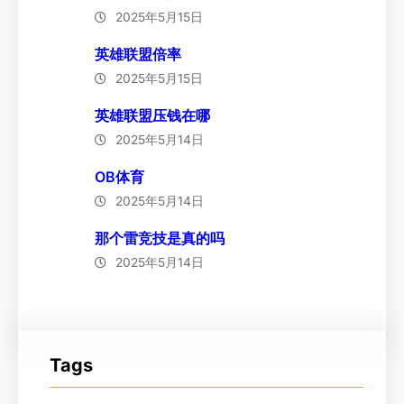
2025年5月15日
英雄联盟倍率
2025年5月15日
英雄联盟压钱在哪
2025年5月14日
OB体育
2025年5月14日
那个雷竞技是真的吗
2025年5月14日
Tags