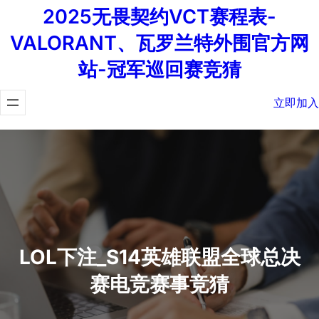
2025无畏契约VCT赛程表-
VALORANT、瓦罗兰特外围官方网
站-冠军巡回赛竞猜
立即加入
LOL下注_S14英雄联盟全球总决
赛电竞赛事竞猜