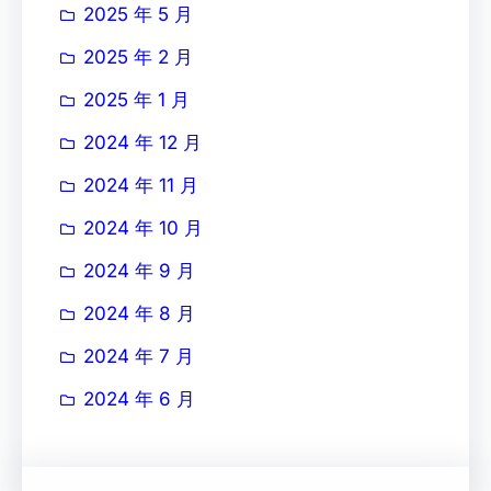
2025 年 5 月
2025 年 2 月
2025 年 1 月
2024 年 12 月
2024 年 11 月
2024 年 10 月
2024 年 9 月
2024 年 8 月
2024 年 7 月
2024 年 6 月