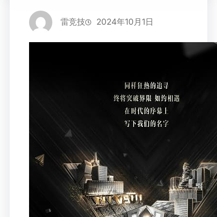
雷竞技
2024年10月1日