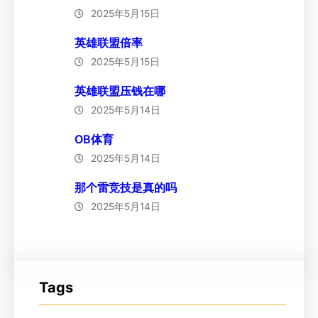
2025年5月15日
英雄联盟倍率
2025年5月15日
英雄联盟压钱在哪
2025年5月14日
OB体育
2025年5月14日
那个雷竞技是真的吗
2025年5月14日
Tags