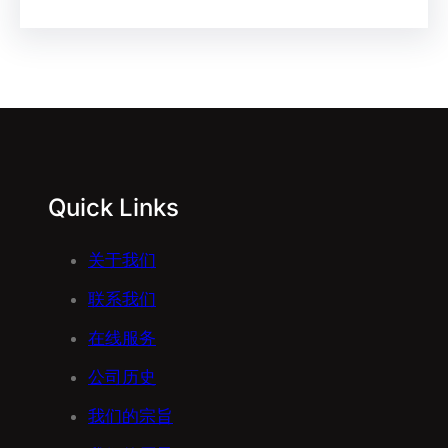
Quick Links
关于我们
联系我们
在线服务
公司历史
我们的宗旨