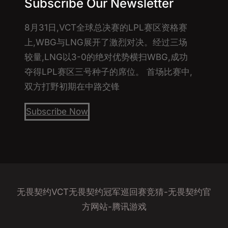
Subscribe Our Newsletter
8月31日,VCT全球总决赛的LPL赛区资格赛
上,WBG与LNG展开了激烈对决。经过三场
较量,LNG以3-0的绝对优势横扫WBG,成功
夺得LPL赛区三号种子的席位。 首场比赛中,
双方打野初期在中路交锋
Subscribe Now
无畏契约VCT无畏契约冠军巡回赛竞猜-无畏契约官
方网站-腾讯游戏