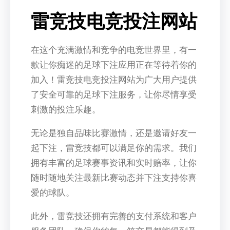
雷竞技电竞投注网站
在这个充满激情和竞争的电竞世界里，有一
款让你痴迷的足球下注应用正在等待着你的
加入！雷竞技电竞投注网站为广大用户提供
了安全可靠的足球下注服务，让你尽情享受
刺激的投注乐趣。
无论是独自品味比赛激情，还是邀请好友一
起下注，雷竞技都可以满足你的需求。我们
拥有丰富的足球赛事资讯和实时赔率，让你
随时随地关注最新比赛动态并下注支持你喜
爱的球队。
此外，雷竞技还拥有完善的支付系统和客户