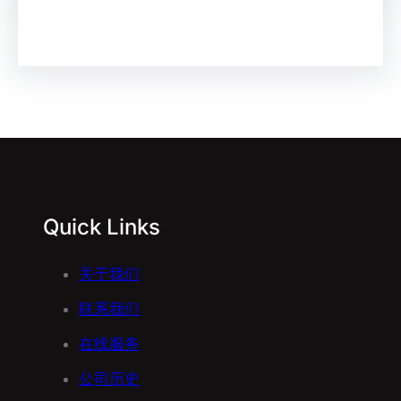
Quick Links
关于我们
联系我们
在线服务
公司历史