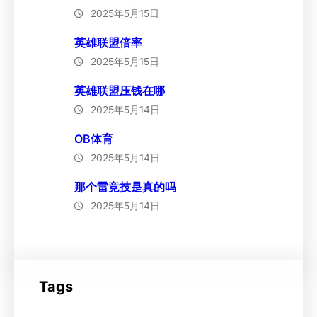
2025年5月15日
英雄联盟倍率
2025年5月15日
英雄联盟压钱在哪
2025年5月14日
OB体育
2025年5月14日
那个雷竞技是真的吗
2025年5月14日
Tags