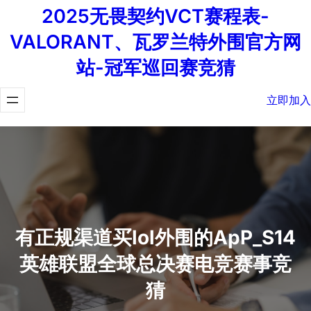
2025无畏契约VCT赛程表-
VALORANT、瓦罗兰特外围官方网
站-冠军巡回赛竞猜
立即加入
有正规渠道买lol外围的ApP_S14
英雄联盟全球总决赛电竞赛事竞
猜