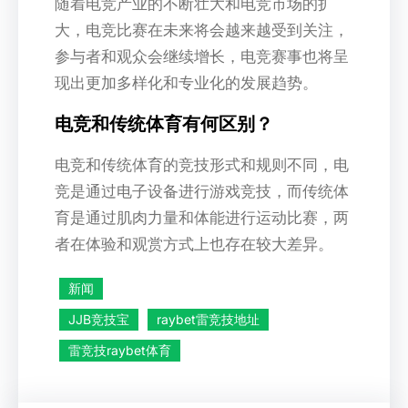
随着电竞产业的不断壮大和电竞市场的扩
大，电竞比赛在未来将会越来越受到关注，
参与者和观众会继续增长，电竞赛事也将呈
现出更加多样化和专业化的发展趋势。
电竞和传统体育有何区别？
电竞和传统体育的竞技形式和规则不同，电
竞是通过电子设备进行游戏竞技，而传统体
育是通过肌肉力量和体能进行运动比赛，两
者在体验和观赏方式上也存在较大差异。
新闻
JJB竞技宝
raybet雷竞技地址
雷竞技raybet体育