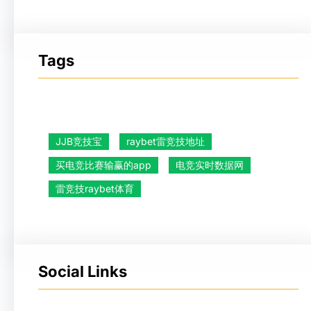
Tags
JJB竞技宝
raybet雷竞技地址
买电竞比赛输赢的app
电竞实时数据网
雷竞技raybet体育
Social Links