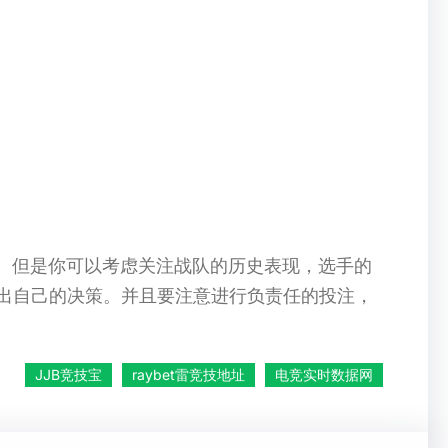
议。但是你可以考虑关注战队的历史表现，选手的
出自己的决策。并且要注意进行负责任的投注，
JJB竞技宝
raybet雷竞技地址
电竞实时数据网