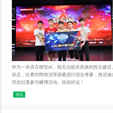
作为一名语言模型AI，我无法提供具体的投注建
状态，比赛对阵情况等因素进行综合考量，然后做
切勿过度参与赌博活动。祝你好运！
资讯