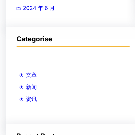
2024 年 6 月
Categorise
文章
新闻
资讯