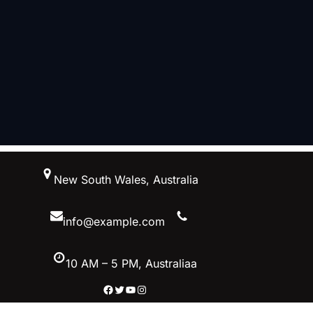
New South Wales, Australia
info@example.com
10 AM – 5 PM, Australiaa
Facebook
Twitter
YouTube
Instagram