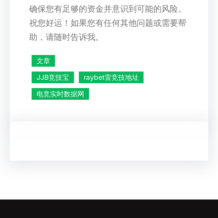
确保您有足够的资金并意识到可能的风险。
祝您好运！如果您有任何其他问题或需要帮
助，请随时告诉我。
文章
JJB竞技宝
raybet雷竞技地址
电竞实时数据网