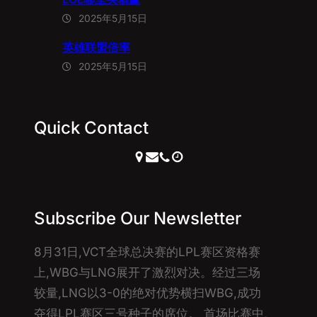
2025年5月15日
英雄联盟倍率
2025年5月15日
Quick Contact
Subscribe Our Newsletter
8月31日,VCT全球总决赛的LPL赛区资格赛
上,WBG与LNG展开了激烈对决。经过三场
较量,LNG以3-0的绝对优势横扫WBG,成功
夺得LPL赛区三号种子的席位。 首场比赛中,