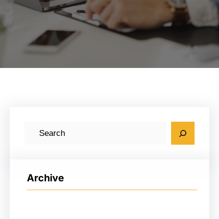
搜
索
Archive