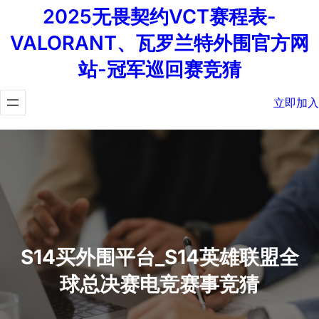
2025无畏契约VCT赛程表-
VALORANT、瓦罗兰特外围官方网
站-冠军巡回赛竞猜
立即加入
S14买外围平台_S14英雄联盟全
球总决赛电竞赛事竞猜