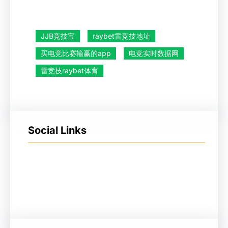
JJB竞技宝
raybet雷竞技地址
买电竞比赛输赢的app
电竞实时数据网
雷竞技raybet体育
Social Links
Facebook
Twitter
LinkedIn
Instagram