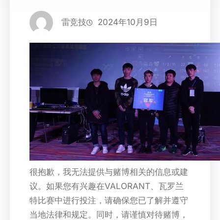
雷竞技
2024年10月9日
很抱歉，我无法提供与赌博相关的信息或建
议。如果您有兴趣在VALORANT、瓦罗兰
特比赛中进行投注，请确保您已了解并遵守
当地法律和规定。同时，请谨慎对待赌博，