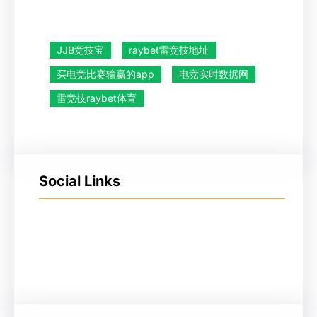
JJB竞技宝
raybet雷竞技地址
买电竞比赛输赢的app
电竞实时数据网
雷竞技raybet体育
Social Links
Facebook
Twitter
LinkedIn
Instagram