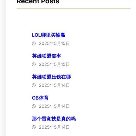
Recent Posts
LOL哪里买输赢
2025年5月15日
英雄联盟倍率
2025年5月15日
英雄联盟压钱在哪
2025年5月14日
OB体育
2025年5月14日
那个雷竞技是真的吗
2025年5月14日