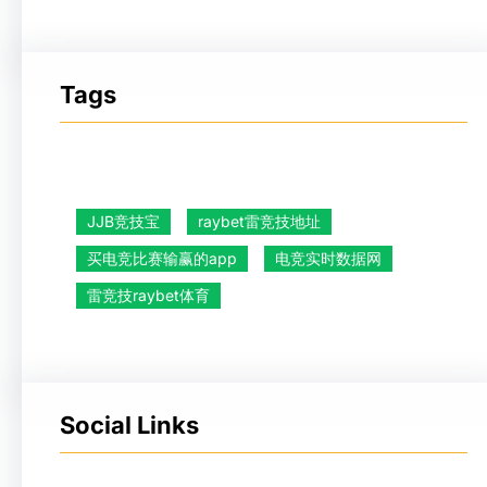
Tags
JJB竞技宝
raybet雷竞技地址
买电竞比赛输赢的app
电竞实时数据网
雷竞技raybet体育
Social Links