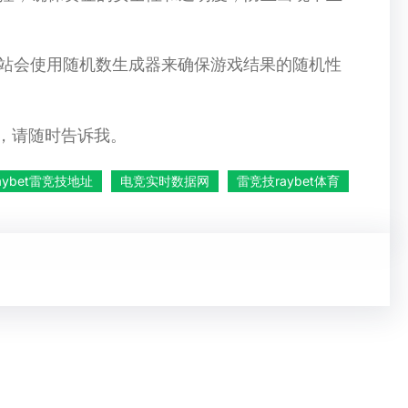
网站会使用随机数生成器来确保游戏结果的随机性
，请随时告诉我。
aybet雷竞技地址
电竞实时数据网
雷竞技raybet体育