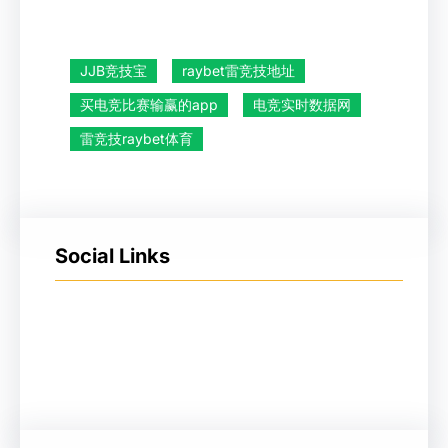
JJB竞技宝
raybet雷竞技地址
买电竞比赛输赢的app
电竞实时数据网
雷竞技raybet体育
Social Links
Facebook
Twitter
LinkedIn
Instagram